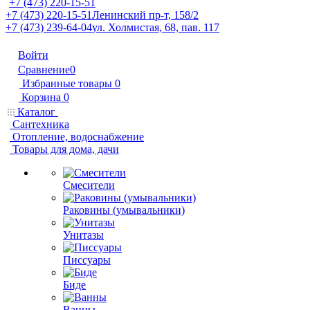
+7 (473) 220-15-51
+7 (473) 220-15-51
Ленинский пр-т, 158/2
+7 (473) 239-64-04
ул. Холмистая, 68, пав. 117
Войти
Сравнение
0
Избранные товары
0
Корзина
0
Каталог
Сантехника
Отопление, водоснабжение
Товары для дома, дачи
Смесители
Раковины (умывальники)
Унитазы
Писсуары
Биде
Ванны