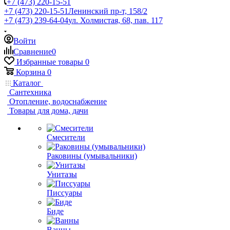
+7 (473) 220-15-51
+7 (473) 220-15-51
Ленинский пр-т, 158/2
+7 (473) 239-64-04
ул. Холмистая, 68, пав. 117
Войти
Сравнение
0
Избранные товары
0
Корзина
0
Каталог
Сантехника
Отопление, водоснабжение
Товары для дома, дачи
Смесители
Раковины (умывальники)
Унитазы
Писсуары
Биде
Ванны