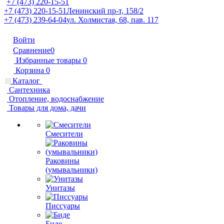
+7 (473) 220-15-51
+7 (473) 220-15-51
Ленинский пр-т, 158/2
+7 (473) 239-64-04
ул. Холмистая, 68, пав. 117
Войти
Сравнение
0
Избранные товары
0
Корзина
0
Каталог
Сантехника
Отопление, водоснабжение
Товары для дома, дачи
Смесители
Раковины
(умывальники)
Унитазы
Писсуары
Биде