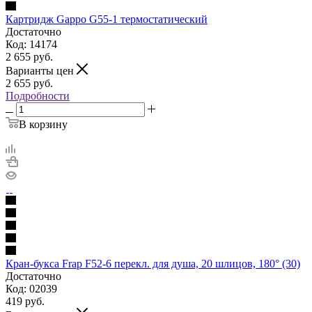
Картридж Gappo G55-1 термостатический
Достаточно
Код: 14174
2 655
руб.
Варианты цен
2 655
руб.
Подробности
В корзину
Кран-букса Frap F52-6 перекл. для душа, 20 шлицов, 180° (30)
Достаточно
Код: 02039
419
руб.