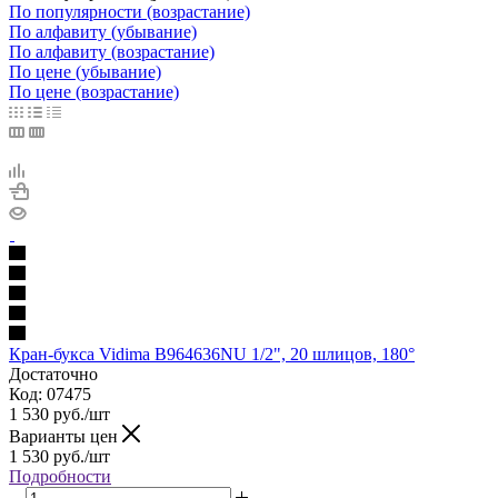
По популярности (возрастание)
По алфавиту (убывание)
По алфавиту (возрастание)
По цене (убывание)
По цене (возрастание)
Кран-букса Vidima B964636NU 1/2", 20 шлицов, 180°
Достаточно
Код: 07475
1 530
руб.
/шт
Варианты цен
1 530
руб.
/шт
Подробности