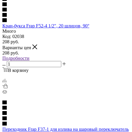
Кран-букса Frap F52-4 1/2", 20 шлицов, 90°
Много
Код: 02038
208
руб.
Варианты цен
208
руб.
Подробности
В корзину
Переходник Frap F37-1 для излива на шаровый переключатель