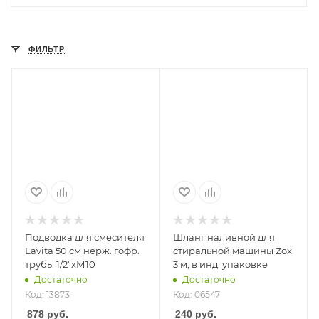
ФИЛЬТР
Подводка для смесителя
Шланг наливной для
Lavita 50 см нерж. гофр.
стиральной машины Zox
трубы 1/2"xМ10
3 м, в инд. упаковке
Достаточно
Достаточно
Код: 13873
Код: 06547
878
руб.
240
руб.