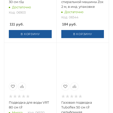
30 см г/ш
стиральной машины Zox
2 м, в инд. упаковке
Достаточно
Достаточно
Код: 06903
Код: 06544
111
руб.
184
руб.
В КОРЗИНУ
В КОРЗИНУ
Подводка для воды VRT
Газовая подводка
80 см г/г
Tuboflex 50 см г/г
сильфонная
Много
Код: 06530