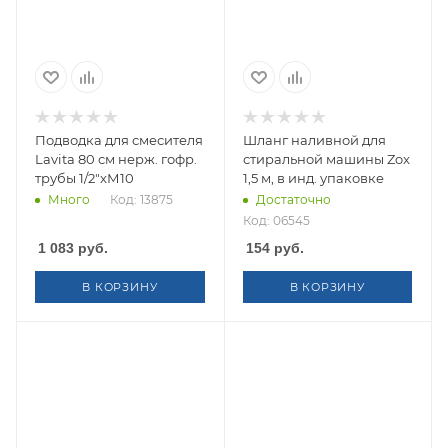
Подводка для смесителя
Шланг наливной для
Lavita 80 см нерж. гофр.
стиральной машины Zox
трубы 1/2"xМ10
1,5 м, в инд. упаковке
Много
Код: 13875
Достаточно
Код: 06545
1 083
руб.
154
руб.
В КОРЗИНУ
В КОРЗИНУ