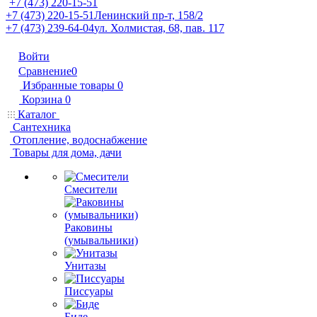
+7 (473) 220-15-51
+7 (473) 220-15-51
Ленинский пр-т, 158/2
+7 (473) 239-64-04
ул. Холмистая, 68, пав. 117
Войти
Сравнение
0
Избранные товары
0
Корзина
0
Каталог
Сантехника
Отопление, водоснабжение
Товары для дома, дачи
Смесители
Раковины
(умывальники)
Унитазы
Писсуары
Биде