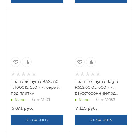
Трап для душа BAS 550
Трап для душа Raglo
ТЛ00015, 550 мм, серый,
R652.60.05, 600 мм,
под плитку
двухсторонний/под
плитку
Мало
Код: 15471
Мало
Код: 15683
5 671
руб.
7 119
руб.
В КОРЗИНУ
В КОРЗИНУ