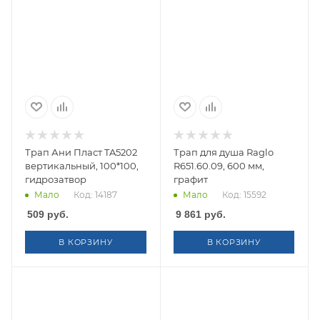
Трап Ани Пласт TA5202
Трап для душа Raglo
вертикальный, 100*100,
R651.60.09, 600 мм,
гидрозатвор
графит
Мало
Код: 14187
Мало
Код: 15592
509
руб.
9 861
руб.
В КОРЗИНУ
В КОРЗИНУ