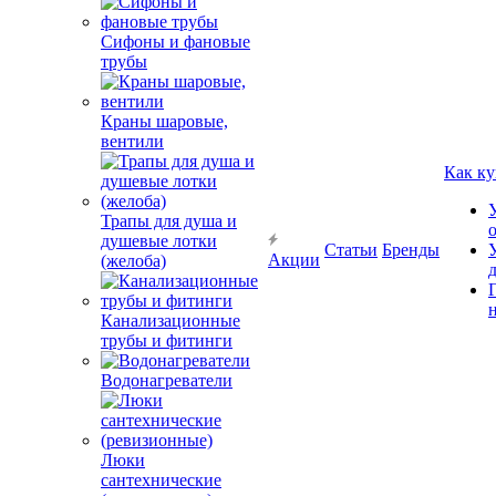
Сифоны и фановые
трубы
Краны шаровые,
вентили
Как ку
Трапы для душа и
душевые лотки
Статьи
Бренды
Акции
(желоба)
Канализационные
трубы и фитинги
Водонагреватели
Люки
сантехнические