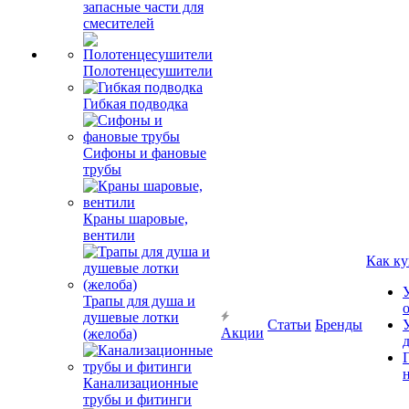
запасные части для
смесителей
Полотенцесушители
Гибкая подводка
Сифоны и фановые
трубы
Краны шаровые,
вентили
Как ку
Трапы для душа и
душевые лотки
Статьи
Бренды
Акции
(желоба)
Канализационные
трубы и фитинги