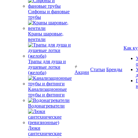
Сифоны и фановые
трубы
Краны шаровые,
вентили
Как ку
Трапы для душа и
душевые лотки
Статьи
Бренды
Акции
(желоба)
Канализационные
трубы и фитинги
Водонагреватели
Люки
сантехнические