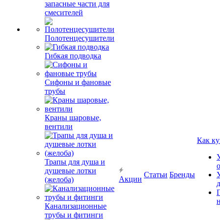
запасные части для
смесителей
Полотенцесушители
Гибкая подводка
Сифоны и фановые
трубы
Краны шаровые,
вентили
Как ку
Трапы для душа и
душевые лотки
Статьи
Бренды
Акции
(желоба)
Канализационные
трубы и фитинги