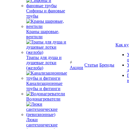
Сифоны и фановые
трубы
Краны шаровые,
вентили
Как ку
Трапы для душа и
душевые лотки
Статьи
Бренды
Акции
(желоба)
Канализационные
трубы и фитинги
Водонагреватели
Люки
сантехнические