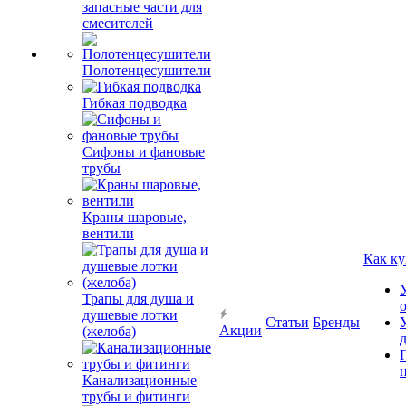
запасные части для
смесителей
Полотенцесушители
Гибкая подводка
Сифоны и фановые
трубы
Краны шаровые,
вентили
Как ку
Трапы для душа и
душевые лотки
Статьи
Бренды
Акции
(желоба)
Канализационные
трубы и фитинги