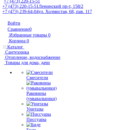
+7 (473) 220-15-51
+7 (473) 220-15-51
Ленинский пр-т, 158/2
+7 (473) 239-64-04
ул. Холмистая, 68, пав. 117
Войти
Сравнение
0
Избранные товары
0
Корзина
0
Каталог
Сантехника
Отопление, водоснабжение
Товары для дома, дачи
Смесители
Раковины
(умывальники)
Унитазы
Писсуары
Биде