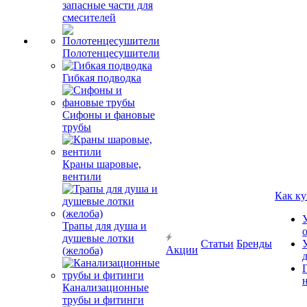
запасные части для
смесителей
Полотенцесушители
Гибкая подводка
Сифоны и фановые
трубы
Краны шаровые,
вентили
Как ку
Трапы для душа и
душевые лотки
Статьи
Бренды
Акции
(желоба)
Канализационные
трубы и фитинги