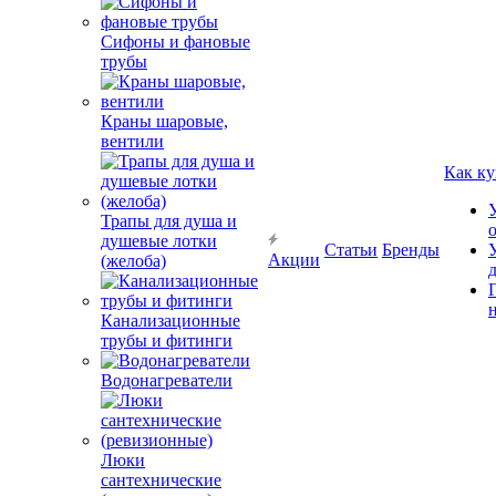
Сифоны и фановые
трубы
Краны шаровые,
вентили
Как ку
Трапы для душа и
душевые лотки
Статьи
Бренды
Акции
(желоба)
Канализационные
трубы и фитинги
Водонагреватели
Люки
сантехнические