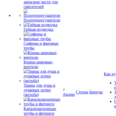
запасные части для
смесителей
Полотенцесушители
Гибкая подводка
Сифоны и фановые
трубы
Краны шаровые,
вентили
Как ку
Трапы для душа и
душевые лотки
Статьи
Бренды
Акции
(желоба)
Канализационные
трубы и фитинги