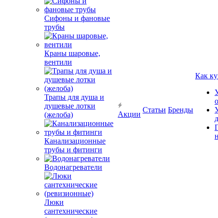
Сифоны и фановые
трубы
Краны шаровые,
вентили
Как ку
Трапы для душа и
душевые лотки
Статьи
Бренды
Акции
(желоба)
Канализационные
трубы и фитинги
Водонагреватели
Люки
сантехнические