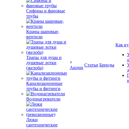
Сифоны и фановые
трубы
Краны шаровые,
вентили
Как ку
Трапы для душа и
душевые лотки
Статьи
Бренды
Акции
(желоба)
Канализационные
трубы и фитинги
Водонагреватели
Люки
сантехнические