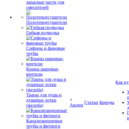
запасные части для
смесителей
Полотенцесушители
Гибкая подводка
Сифоны и фановые
трубы
Краны шаровые,
вентили
Как ку
Трапы для душа и
душевые лотки
Статьи
Бренды
Акции
(желоба)
Канализационные
трубы и фитинги