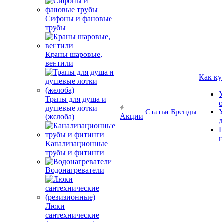
Сифоны и фановые
трубы
Краны шаровые,
вентили
Как ку
Трапы для душа и
душевые лотки
Статьи
Бренды
Акции
(желоба)
Канализационные
трубы и фитинги
Водонагреватели
Люки
сантехнические