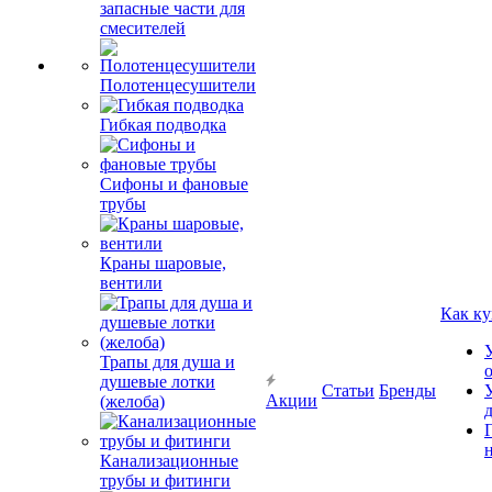
запасные части для
смесителей
Полотенцесушители
Гибкая подводка
Сифоны и фановые
трубы
Краны шаровые,
вентили
Как ку
Трапы для душа и
душевые лотки
Статьи
Бренды
Акции
(желоба)
Канализационные
трубы и фитинги