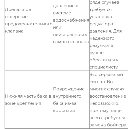
ряде случаев
давление в
Дренажное
требуется
системе
отверстие
установка
водоснабжения
предохранительного
редуктора
или
клапана
давления. Для
неисправность
надежного
самого клапана
результата
лучше
обратиться к
специалисту.
Это серьезный
сигнал. Во
Повреждение
многих случаях
Нижняя часть бака в
внутреннего
восстановление
зоне крепления
бака из-за
невозможно,
коррозии
поэтому чаще
всего требуется
замена бойлера.