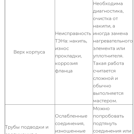
Необходима
диагностика,
очистка от
накипи, а
Неисправность
иногда замена
ТЭНа: накипь,
нагревательного
износ
элемента или
Верх корпуса
прокладки,
уплотнителя.
коррозия
Такая работа
фланца
считается
сложной и
обычно
выполняется
мастером.
Можно
Ослабленные
попробовать
соединения,
подтянуть
Трубы подводки и
изношенные
соединения или