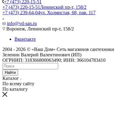
+7 (473) 220-15-51
+7 (473) 220-15-51
Ленинский пр-т, 158/2
+7 (473) 239-64-04
ул. Холмистая, 68, пав. 117
info@vd-san.ru
Воронеж, Ленинский пр-т, 158/2
Вконтакте
2004 - 2026 © «Ваш Дом» Сеть магазинов сантехники
Зеленин Валерий Валентинович (ИП)
ОГРНИП: 318366800063490; ИНН: 366104783410
Найти
Каталог
По всему сайту
По каталогу