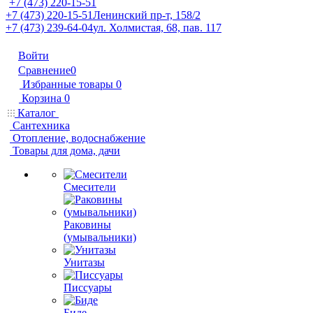
+7 (473) 220-15-51
+7 (473) 220-15-51
Ленинский пр-т, 158/2
+7 (473) 239-64-04
ул. Холмистая, 68, пав. 117
Войти
Сравнение
0
Избранные товары
0
Корзина
0
Каталог
Сантехника
Отопление, водоснабжение
Товары для дома, дачи
Смесители
Раковины
(умывальники)
Унитазы
Писсуары
Биде