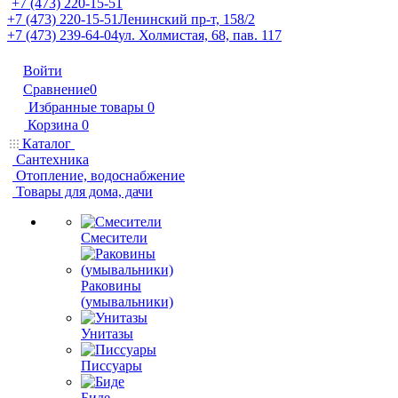
+7 (473) 220-15-51
+7 (473) 220-15-51
Ленинский пр-т, 158/2
+7 (473) 239-64-04
ул. Холмистая, 68, пав. 117
Войти
Сравнение
0
Избранные товары
0
Корзина
0
Каталог
Сантехника
Отопление, водоснабжение
Товары для дома, дачи
Смесители
Раковины
(умывальники)
Унитазы
Писсуары
Биде