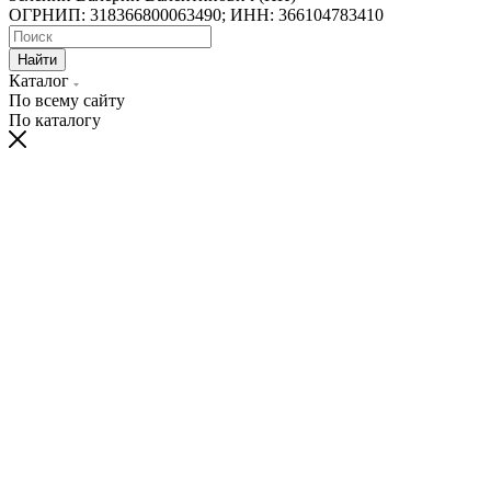
ОГРНИП: 318366800063490; ИНН: 366104783410
Найти
Каталог
По всему сайту
По каталогу