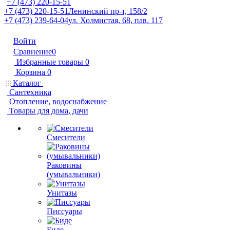
+7 (473) 220-15-51
+7 (473) 220-15-51
Ленинский пр-т, 158/2
+7 (473) 239-64-04
ул. Холмистая, 68, пав. 117
Войти
Сравнение
0
Избранные товары
0
Корзина
0
Каталог
Сантехника
Отопление, водоснабжение
Товары для дома, дачи
Смесители
Раковины
(умывальники)
Унитазы
Писсуары
Биде