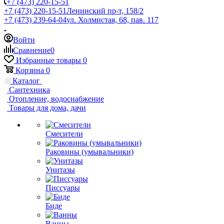
+7 (473) 220-15-51
+7 (473) 220-15-51
Ленинский пр-т, 158/2
+7 (473) 239-64-04
ул. Холмистая, 68, пав. 117
Войти
Сравнение
0
Избранные товары
0
Корзина
0
Каталог
Сантехника
Отопление, водоснабжение
Товары для дома, дачи
Смесители
Раковины (умывальники)
Унитазы
Писсуары
Биде
Ванны