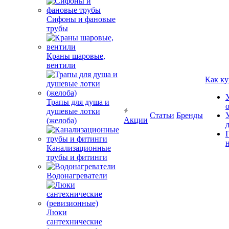
Сифоны и фановые
трубы
Краны шаровые,
вентили
Как ку
Трапы для душа и
душевые лотки
Статьи
Бренды
Акции
(желоба)
Канализационные
трубы и фитинги
Водонагреватели
Люки
сантехнические