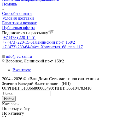
Помощь
Способы оплаты
Условия доставки
Гарантия и возврат
Публичная оферта
Подписаться на рассылку
+7 (473) 220-15-51
+7 (473) 220-15-51
Ленинский пр-т, 158/2
+7 (473) 239-64-04
ул. Холмистая, 68, пав. 117
info@vd-san.ru
Воронеж, Ленинский пр-т, 158/2
Вконтакте
2004 - 2026 © «Ваш Дом» Сеть магазинов сантехники
Зеленин Валерий Валентинович (ИП)
ОГРНИП: 318366800063490; ИНН: 366104783410
Найти
Каталог
По всему сайту
По каталогу