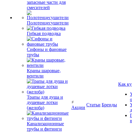
запасные части для
смесителей
Полотенцесушители
Гибкая подводка
Сифоны и фановые
трубы
Краны шаровые,
вентили
Как ку
Трапы для душа и
душевые лотки
Статьи
Бренды
Акции
(желоба)
Канализационные
трубы и фитинги