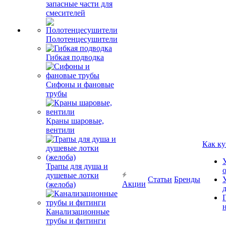
запасные части для
смесителей
Полотенцесушители
Гибкая подводка
Сифоны и фановые
трубы
Краны шаровые,
вентили
Как ку
Трапы для душа и
душевые лотки
Статьи
Бренды
Акции
(желоба)
Канализационные
трубы и фитинги