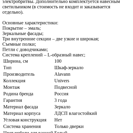
электробритвы. Дополнительно комплектуется навесным
светильником (в стоимость не входит и заказывается
отдельно).
Основные характеристики:
Покрытие – эмаль;
Зеркальные фасады;
Три внутренние секции – две узкие и широкая;
Съемные полки;
Петли с доводчиками;
Система креплений – L-образный навес;
Ширина, см
100
Тип
Шкаф-зеркало
Производитель
Alavann
Коллекция
Univers
Монтаж
Подвесной
Родина бренда
Россия
Гарантия
3 года
Материал фасада
Зеркало
Материал корпуса
ЛДСП влагостойкий
Угловая конструкция
Нет
Система хранения
Только дверки
Цвет мебели для ванной
Белый