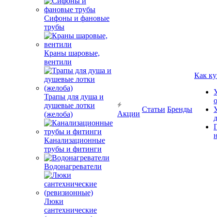
Сифоны и фановые
трубы
Краны шаровые,
вентили
Как ку
Трапы для душа и
душевые лотки
Статьи
Бренды
Акции
(желоба)
Канализационные
трубы и фитинги
Водонагреватели
Люки
сантехнические