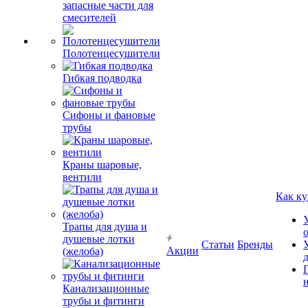
запасные части для
смесителей
Полотенцесушители
Гибкая подводка
Сифоны и фановые
трубы
Краны шаровые,
вентили
Как ку
Трапы для душа и
душевые лотки
Статьи
Бренды
Акции
(желоба)
Канализационные
трубы и фитинги