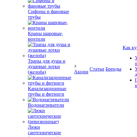
Сифоны и фановые
трубы
Краны шаровые,
вентили
Как ку
Трапы для душа и
душевые лотки
Статьи
Бренды
Акции
(желоба)
Канализационные
трубы и фитинги
Водонагреватели
Люки
сантехнические