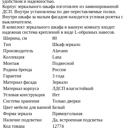
удобством и надежностью.
Корпус зеркального шкафа изготовлен из ламинированной
ДСП. Внутри установлены по две переставляемые полки.
Внутри шкафа за малым фасадом находится угловая розетка с
выключателем.
В комплект зеркального шкафа в ванную комнату входит
надежная система креплений в виде L-образных навесов.
Ширина, см
80
Тип
Шкаф-зеркало
Производитель
Alavann
Коллекция
Lana
Монтаж
Подвесной
Родина бренда
Россия
Гарантия
3 года
Материал фасада
Зеркало
Материал корпуса
ЛДСП влагостойкий
Угловая конструкция
Нет
Система хранения
Только дверки
Цвет мебели для ванной
Белый
Форма зеркала
Прямоугольная
Наличие подсветки
Да, встроенная подсветка
Код товара
12774