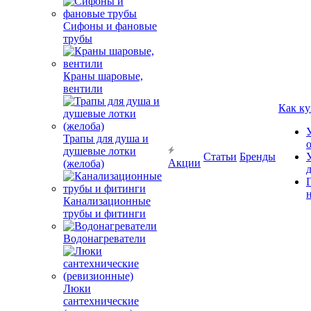
Сифоны и фановые
трубы
Краны шаровые,
вентили
Как ку
Трапы для душа и
душевые лотки
Статьи
Бренды
Акции
(желоба)
Канализационные
трубы и фитинги
Водонагреватели
Люки
сантехнические