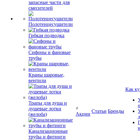
запасные части для
смесителей
Полотенцесушители
Гибкая подводка
Сифоны и фановые
трубы
Краны шаровые,
вентили
Как ку
Трапы для душа и
душевые лотки
Статьи
Бренды
Акции
(желоба)
Канализационные
трубы и фитинги