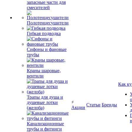
запасные части для
смесителей
Полотенцесушители
Гибкая подводка
Сифоны и фановые
трубы
Краны шаровые,
вентили
Как ку
Трапы для душа и
душевые лотки
Статьи
Бренды
Акции
(желоба)
Канализационные
трубы и фитинги