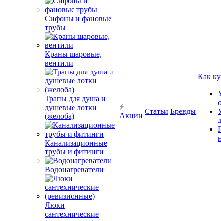
Сифоны и фановые
трубы
Краны шаровые,
вентили
Как ку
Трапы для душа и
душевые лотки
Статьи
Бренды
Акции
(желоба)
Канализационные
трубы и фитинги
Водонагреватели
Люки
сантехнические