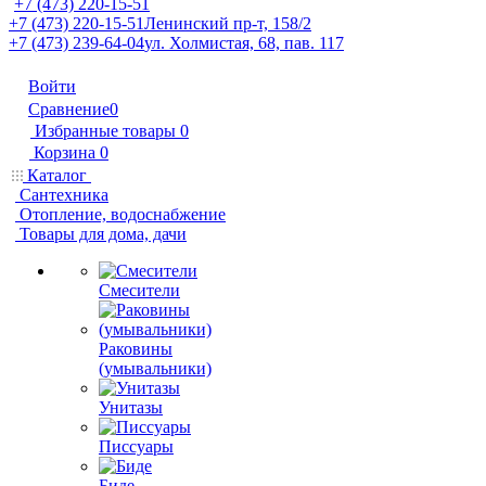
+7 (473) 220-15-51
+7 (473) 220-15-51
Ленинский пр-т, 158/2
+7 (473) 239-64-04
ул. Холмистая, 68, пав. 117
Войти
Сравнение
0
Избранные товары
0
Корзина
0
Каталог
Сантехника
Отопление, водоснабжение
Товары для дома, дачи
Смесители
Раковины
(умывальники)
Унитазы
Писсуары
Биде