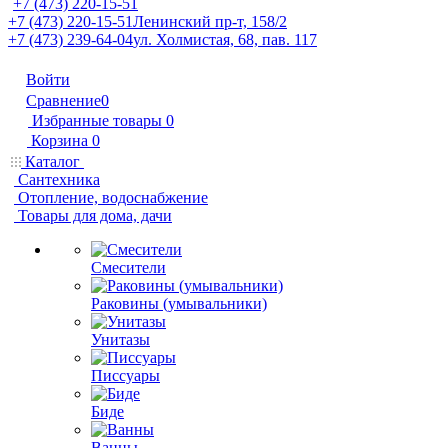
+7 (473) 220-15-51
+7 (473) 220-15-51
Ленинский пр-т, 158/2
+7 (473) 239-64-04
ул. Холмистая, 68, пав. 117
Войти
Сравнение
0
Избранные товары
0
Корзина
0
Каталог
Сантехника
Отопление, водоснабжение
Товары для дома, дачи
Смесители
Раковины (умывальники)
Унитазы
Писсуары
Биде
Ванны