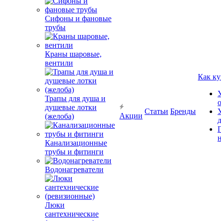
Сифоны и фановые
трубы
Краны шаровые,
вентили
Как ку
Трапы для душа и
душевые лотки
Статьи
Бренды
Акции
(желоба)
Канализационные
трубы и фитинги
Водонагреватели
Люки
сантехнические