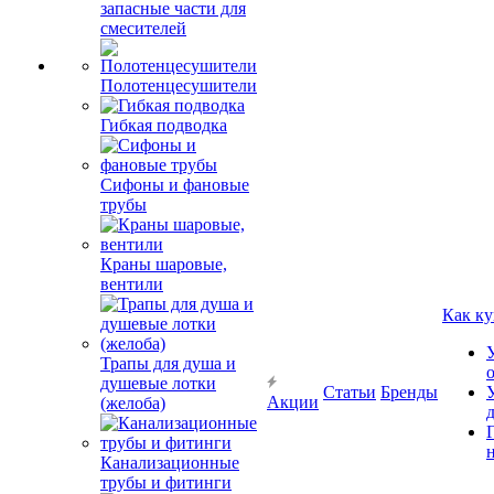
запасные части для
смесителей
Полотенцесушители
Гибкая подводка
Сифоны и фановые
трубы
Краны шаровые,
вентили
Как ку
Трапы для душа и
душевые лотки
Статьи
Бренды
Акции
(желоба)
Канализационные
трубы и фитинги