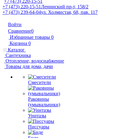
+7 (473) 220-15-51
+7 (473) 220-15-51
Ленинский пр-т, 158/2
+7 (473) 239-64-04
ул. Холмистая, 68, пав. 117
Войти
Сравнение
0
Избранные товары
0
Корзина
0
Каталог
Сантехника
Отопление, водоснабжение
Товары для дома, дачи
Смесители
Раковины
(умывальники)
Унитазы
Писсуары
Биде