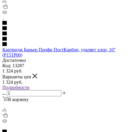
Картридж Барьер Профи ПостКарбон, удаляет хлор, 10"
(P151P00)
Достаточно
Код: 13287
1 324
руб.
Варианты цен
1 324
руб.
Подробности
В корзину