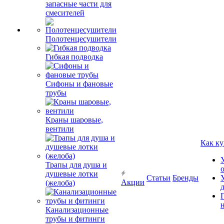
запасные части для
смесителей
Полотенцесушители
Гибкая подводка
Сифоны и фановые
трубы
Краны шаровые,
вентили
Как ку
Трапы для душа и
душевые лотки
Статьи
Бренды
Акции
(желоба)
Канализационные
трубы и фитинги