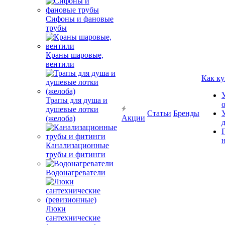
Сифоны и фановые
трубы
Краны шаровые,
вентили
Как ку
Трапы для душа и
душевые лотки
Статьи
Бренды
Акции
(желоба)
Канализационные
трубы и фитинги
Водонагреватели
Люки
сантехнические