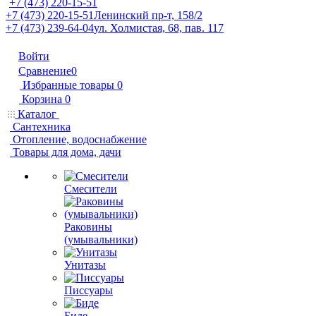
+7 (473) 220-15-51
+7 (473) 220-15-51
Ленинский пр-т, 158/2
+7 (473) 239-64-04
ул. Холмистая, 68, пав. 117
Войти
Сравнение
0
Избранные товары
0
Корзина
0
Каталог
Сантехника
Отопление, водоснабжение
Товары для дома, дачи
Смесители
Раковины
(умывальники)
Унитазы
Писсуары
Биде