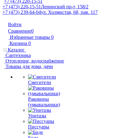
+7 (473) 220-15-51
+7 (473) 220-15-51
Ленинский пр-т, 158/2
+7 (473) 239-64-04
ул. Холмистая, 68, пав. 117
Войти
Сравнение
0
Избранные товары
0
Корзина
0
Каталог
Сантехника
Отопление, водоснабжение
Товары для дома, дачи
Смесители
Раковины
(умывальники)
Унитазы
Писсуары
Биде