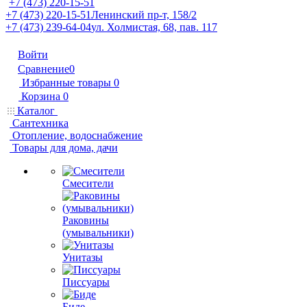
+7 (473) 220-15-51
+7 (473) 220-15-51
Ленинский пр-т, 158/2
+7 (473) 239-64-04
ул. Холмистая, 68, пав. 117
Войти
Сравнение
0
Избранные товары
0
Корзина
0
Каталог
Сантехника
Отопление, водоснабжение
Товары для дома, дачи
Смесители
Раковины
(умывальники)
Унитазы
Писсуары
Биде