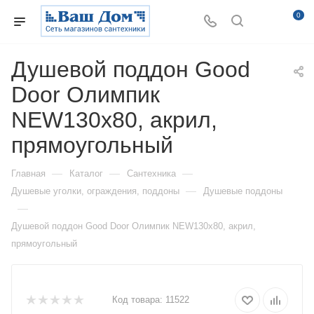
0
Душевой поддон Good
Door Олимпик
NEW130x80, акрил,
прямоугольный
—
—
—
Главная
Каталог
Сантехника
—
Душевые уголки, ограждения, поддоны
Душевые поддоны
—
Душевой поддон Good Door Олимпик NEW130x80, акрил,
прямоугольный
Код товара:
11522