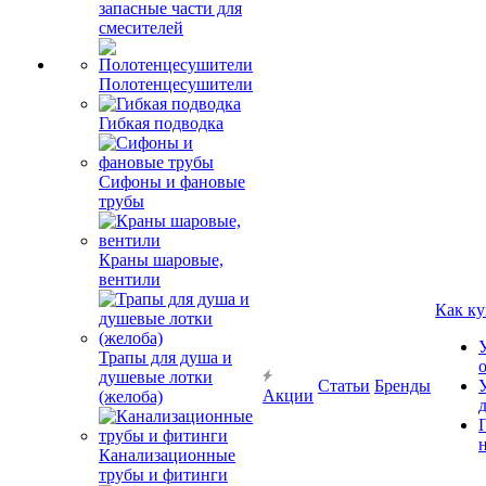
запасные части для
смесителей
Полотенцесушители
Гибкая подводка
Сифоны и фановые
трубы
Краны шаровые,
вентили
Как ку
Трапы для душа и
душевые лотки
Статьи
Бренды
Акции
(желоба)
Канализационные
трубы и фитинги