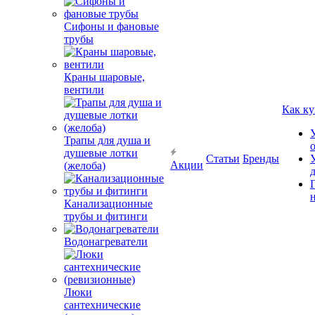
Сифоны и фановые
трубы
Краны шаровые,
вентили
Как ку
Трапы для душа и
душевые лотки
Статьи
Бренды
Акции
(желоба)
Канализационные
трубы и фитинги
Водонагреватели
Люки
сантехнические