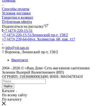
Помощь
Способы оплаты
Условия доставки
Гарантия и возврат
Публичная оферта
Подписаться на рассылку
+7 (473) 220-15-51
+7 (473) 220-15-51
Ленинский пр-т, 158/2
+7 (473) 239-64-04
ул. Холмистая, 68, пав. 117
info@vd-san.ru
Воронеж, Ленинский пр-т, 158/2
Вконтакте
2004 - 2026 © «Ваш Дом» Сеть магазинов сантехники
Зеленин Валерий Валентинович (ИП)
ОГРНИП: 318366800063490; ИНН: 366104783410
Найти
Каталог
По всему сайту
По каталогу