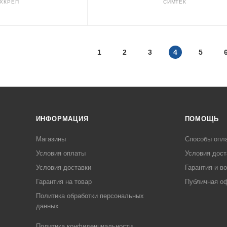
ХКРЕП
СИМТЕК
1
2
3
4
5
ИНФОРМАЦИЯ
ПОМОЩЬ
Магазины
Способы опл
Условия оплаты
Условия дост
Условия доставки
Гарантия и в
Гарантия на товар
Публичная о
Политика обработки персональных
данных
Политика конфиденциальности