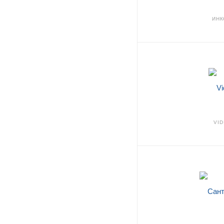
ИНК
VID