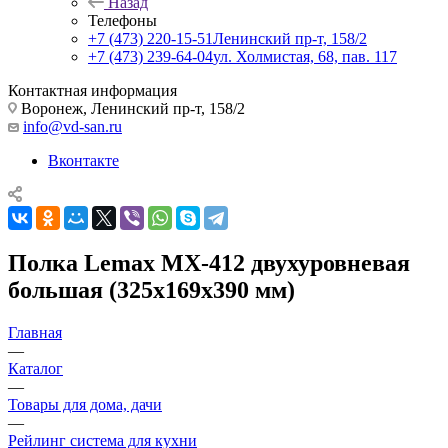
Назад
Телефоны
+7 (473) 220-15-51
Ленинский пр-т, 158/2
+7 (473) 239-64-04
ул. Холмистая, 68, пав. 117
Контактная информация
Воронеж, Ленинский пр-т, 158/2
info@vd-san.ru
Вконтакте
Полка Lemax MX-412 двухуровневая
большая (325х169х390 мм)
Главная
—
Каталог
—
Товары для дома, дачи
—
Рейлинг система для кухни