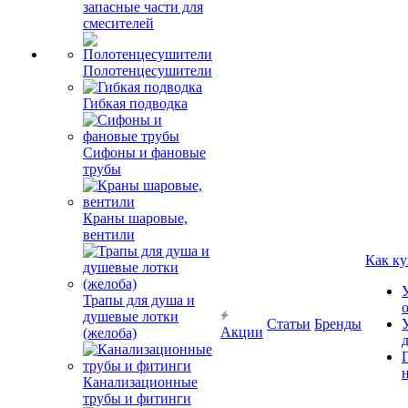
запасные части для
смесителей
Полотенцесушители
Гибкая подводка
Сифоны и фановые
трубы
Краны шаровые,
вентили
Как ку
Трапы для душа и
душевые лотки
Статьи
Бренды
Акции
(желоба)
Канализационные
трубы и фитинги