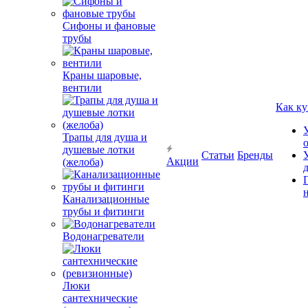
Сифоны и фановые
трубы
Краны шаровые,
вентили
Как ку
Трапы для душа и
душевые лотки
Статьи
Бренды
Акции
(желоба)
Канализационные
трубы и фитинги
Водонагреватели
Люки
сантехнические