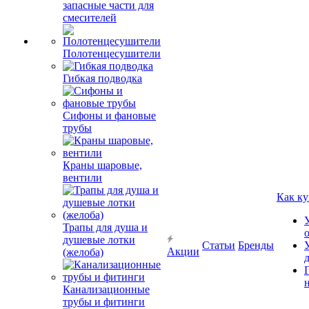
запасные части для
смесителей
Полотенцесушители
Гибкая подводка
Сифоны и фановые
трубы
Краны шаровые,
вентили
Как ку
Трапы для душа и
душевые лотки
Статьи
Бренды
Акции
(желоба)
Канализационные
трубы и фитинги