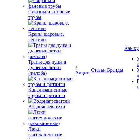
Сифоны и фановые
трубы
Краны шаровые,
вентили
Как ку
Трапы для душа и
душевые лотки
Статьи
Бренды
Акции
(желоба)
Канализационные
трубы и фитинги
Водонагреватели
Люки
сантехнические