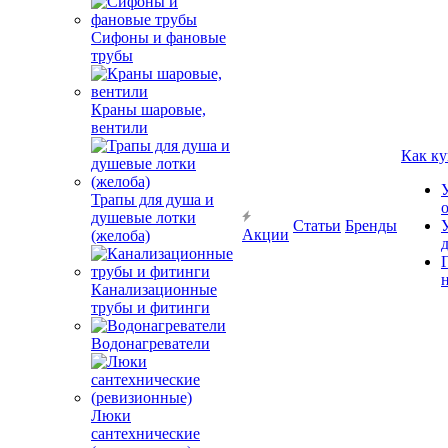
Сифоны и фановые
трубы
Краны шаровые,
вентили
Как ку
Трапы для душа и
душевые лотки
Статьи
Бренды
Акции
(желоба)
Канализационные
трубы и фитинги
Водонагреватели
Люки
сантехнические