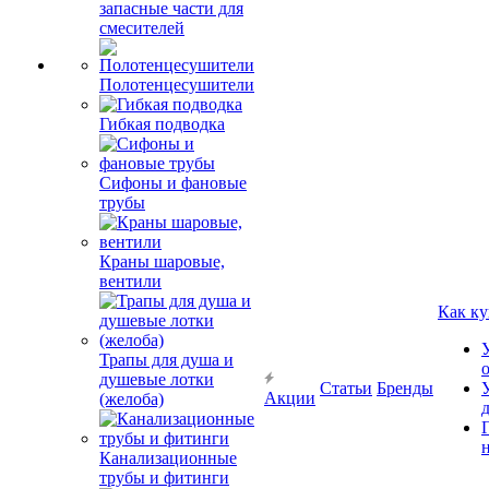
запасные части для
смесителей
Полотенцесушители
Гибкая подводка
Сифоны и фановые
трубы
Краны шаровые,
вентили
Как ку
Трапы для душа и
душевые лотки
Статьи
Бренды
Акции
(желоба)
Канализационные
трубы и фитинги