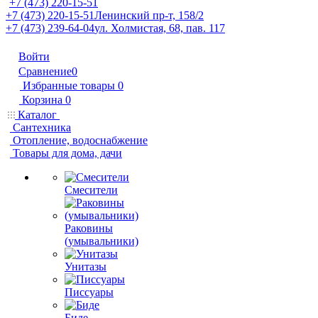
+7 (473) 220-15-51
+7 (473) 220-15-51
Ленинский пр-т, 158/2
+7 (473) 239-64-04
ул. Холмистая, 68, пав. 117
Войти
Сравнение
0
Избранные товары
0
Корзина
0
Каталог
Сантехника
Отопление, водоснабжение
Товары для дома, дачи
Смесители
Раковины
(умывальники)
Унитазы
Писсуары
Биде