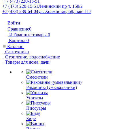
+7 (473) 220-15-51
+7 (473) 220-15-51
Ленинский пр-т, 158/2
+7 (473) 239-64-04
ул. Холмистая, 68, пав. 117
Войти
Сравнение
0
Избранные товары
0
Корзина
0
Каталог
Сантехника
Отопление, водоснабжение
Товары для дома, дачи
Смесители
Раковины (умывальники)
Унитазы
Писсуары
Биде
Ванны