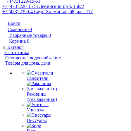
+7 (473) 220-15-51
+7 (473) 220-15-51
Ленинский пр-т, 158/2
+7 (473) 239-64-04
ул. Холмистая, 68, пав. 117
Войти
Сравнение
0
Избранные товары
0
Корзина
0
Каталог
Сантехника
Отопление, водоснабжение
Товары для дома, дачи
Смесители
Раковины
(умывальники)
Унитазы
Писсуары
Биде