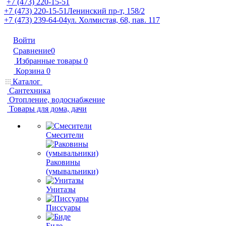
+7 (473) 220-15-51
+7 (473) 220-15-51
Ленинский пр-т, 158/2
+7 (473) 239-64-04
ул. Холмистая, 68, пав. 117
Войти
Сравнение
0
Избранные товары
0
Корзина
0
Каталог
Сантехника
Отопление, водоснабжение
Товары для дома, дачи
Смесители
Раковины
(умывальники)
Унитазы
Писсуары
Биде