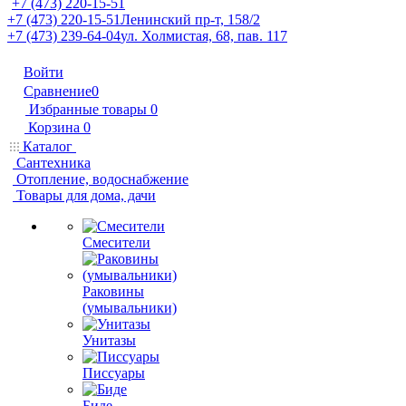
+7 (473) 220-15-51
+7 (473) 220-15-51
Ленинский пр-т, 158/2
+7 (473) 239-64-04
ул. Холмистая, 68, пав. 117
Войти
Сравнение
0
Избранные товары
0
Корзина
0
Каталог
Сантехника
Отопление, водоснабжение
Товары для дома, дачи
Смесители
Раковины
(умывальники)
Унитазы
Писсуары
Биде