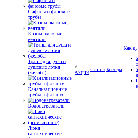
Сифоны и фановые
трубы
Краны шаровые,
вентили
Как ку
Трапы для душа и
душевые лотки
Статьи
Бренды
Акции
(желоба)
Канализационные
трубы и фитинги
Водонагреватели
Люки
сантехнические