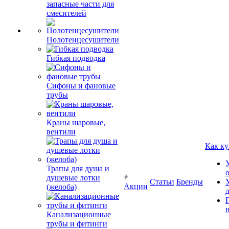
запасные части для
смесителей
Полотенцесушители
Гибкая подводка
Сифоны и фановые
трубы
Краны шаровые,
вентили
Как ку
Трапы для душа и
душевые лотки
Статьи
Бренды
Акции
(желоба)
Канализационные
трубы и фитинги