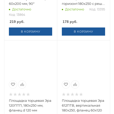
60х200 мм, 90°
горизонт.180х250 с реш.
и фланцем 60х120
Достаточно
Достаточно
Код: 13395
Код: 13864
219
руб.
178
руб.
В КОРЗИНУ
В КОРЗИНУ
Площадка торцевая Эра
Площадка торцевая Эра
120ПТП, 180х250 мм,
612ПТВ, вертикальная
фланец d 120 мм
180х250, фланец 60х120