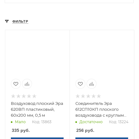
ФИЛЬТР
Воздуховод плоский Эра
Соединитель Эра
620ВП пластиковый,
612СП10КП плоского
60х200 мм, 0,5 м
воздуховода с круглым
60х120/d100
Мало
Код: 13863
Достаточно
Код: 13224
335
руб.
256
руб.