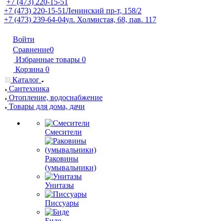
+7 (473) 220-15-51
+7 (473) 220-15-51
Ленинский пр-т, 158/2
+7 (473) 239-64-04
ул. Холмистая, 68, пав. 117
Войти
Сравнение
0
Избранные товары
0
Корзина
0
Каталог
Сантехника
Отопление, водоснабжение
Товары для дома, дачи
Смесители
Раковины
(умывальники)
Унитазы
Писсуары
Биде