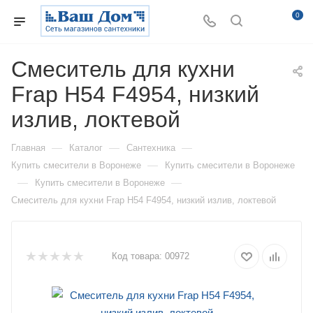
0
Смеситель для кухни
Frap H54 F4954, низкий
излив, локтевой
—
—
—
Главная
Каталог
Сантехника
—
Купить смесители в Воронеже
Купить смесители в Воронеже
—
—
Купить смесители в Воронеже
Смеситель для кухни Frap H54 F4954, низкий излив, локтевой
Код товара:
00972