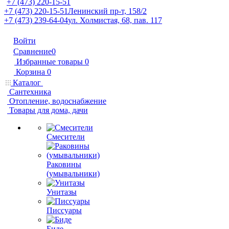
+7 (473) 220-15-51
+7 (473) 220-15-51
Ленинский пр-т, 158/2
+7 (473) 239-64-04
ул. Холмистая, 68, пав. 117
Войти
Сравнение
0
Избранные товары
0
Корзина
0
Каталог
Сантехника
Отопление, водоснабжение
Товары для дома, дачи
Смесители
Раковины
(умывальники)
Унитазы
Писсуары
Биде