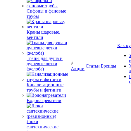
Сифоны и фановые
трубы
Краны шаровые,
вентили
Как ку
Трапы для душа и
душевые лотки
Статьи
Бренды
Акции
(желоба)
Канализационные
трубы и фитинги
Водонагреватели
Люки
сантехнические